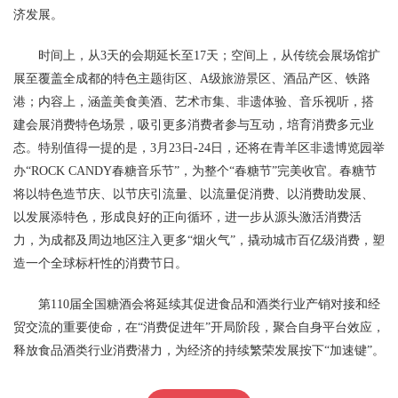
济发展。
时间上，从3天的会期延长至17天；空间上，从传统会展场馆扩
展至覆盖全成都的特色主题街区、A级旅游景区、酒品产区、铁路
港；内容上，涵盖美食美酒、艺术市集、非遗体验、音乐视听，搭
建会展消费特色场景，吸引更多消费者参与互动，培育消费多元业
态。特别值得一提的是，3月23日-24日，还将在青羊区非遗博览园举
办“ROCK CANDY春糖音乐节”，为整个“春糖节”完美收官。春糖节
将以特色造节庆、以节庆引流量、以流量促消费、以消费助发展、
以发展添特色，形成良好的正向循环，进一步从源头激活消费活
力，为成都及周边地区注入更多“烟火气”，撬动城市百亿级消费，塑
造一个全球标杆性的消费节日。
第110届全国糖酒会将延续其促进食品和酒类行业产销对接和经
贸交流的重要使命，在“消费促进年”开局阶段，聚合自身平台效应，
释放食品酒类行业消费潜力，为经济的持续繁荣发展按下“加速键”。