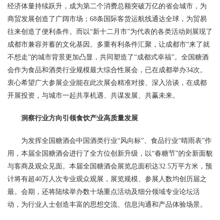
经济体量持续跃升，成为第二个消费总额突破万亿的省会城市，为
商贸发展创造了广阔市场；68条国际客货运航线通达全球，为贸易
往来创造了便利条件。而以“新十二月市”为代表的各类活动则展现了
成都市兼容并蓄的文化基因。多重有利条件汇聚，让成都市“来了就
不想走”的城市背景更加凸显，共同塑造了“成都式幸福”。全国糖酒
会作为食品和酒类行业规模最大综合性展会，已在成都举办34次。
衷心希望广大参展企业能在此次展会精准对接、深入洽谈，在成都
开展投资，与城市一起共享机遇、共谋发展、共赢未来。
洞察行业方向引领食饮产业高质量发展
为发挥全国糖酒会中国酒类行业“风向标”、食品行业“晴雨表”作
用，本届全国糖酒会进行了全方位创新升级，以“春糖节”的全新面貌
与客商及观众见面。本届全国糖酒会展览总面积达32.5万平方米，预
计将有超40万人次专业观众观展，展览规模、参展人数均创历届之
最。会期，还将陆续举办数十场重点活动及细分领域专业论坛活
动，为行业人士创造丰富的思想交流、信息沟通和产品体验场景。