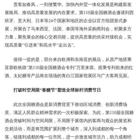
贵客如春风，一到便繁华。加快内外贸一体化发展是构建新发
展格局、推动高质量发展的内在要求。第110届全国糖酒会邀请到西
班牙、意大利、日本等24个国家和地区的企业以官方组团形式参
展，并聚合了马来西亚、法国、泰国等海外采购商到会，积聚多方
力量，聚焦展会的核心交易功能，提供高质量的供采对接机会，实
现高质量“引进来”和高水平“走出去”。
值得一提的是，部分来自欧洲和东南亚的展品，从原产地搭乘
亚蓉欧铁路“第110届全国糖酒会专列”万里来蓉。搭乘专列前来的红
酒、太妃糖等产品将在现场的青白江国家馆展区与广大客商见面。
打破时空局限“春糖节”塑造全球标杆消费节日
此次全国糖酒会是新消费背景下推动区域消费、创新消费场
景、满足人民群众精神需求的一次积极探索。为此，第110届全国糖
酒会突破时间与空间局限，不局限于展馆内的客商与观众的展览和
交易活动，而是将范围扩展到整个城市，深入到成都的每一个角
落，链接到成都的每一位市民，进一步激发城市活力，助力成都经