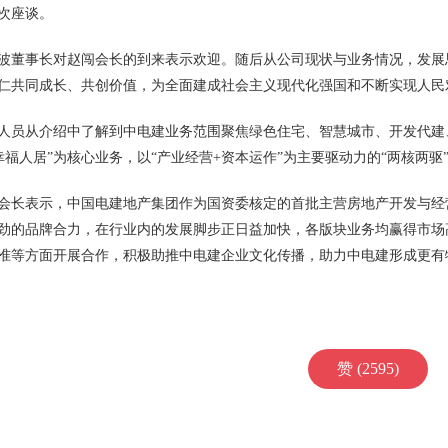
次座谈。
波董事长对赵闯会长的到来表示欢迎。随后从公司现状与业务情况，发展
仁共同成长、共创价值，为全面建成社会主义现代化强国和不断实现人民
人员从介绍中了解到中电建业务范围聚焦绿色住宅、智慧城市、开发代建
幸福人居”为核心业务，以“产业经营+资本运作”为主要驱动力的“两核两驱
会长表示，中国电建地产集团作为国资委核定的首批主营房地产开发与经
劲的品牌合力，在行业内的发展脚步正日益加快，各版块业务均赢得市场
准等方面开展合作，积极助推中电建企业文化传播，助力中电建形成更有
赞 (2595)