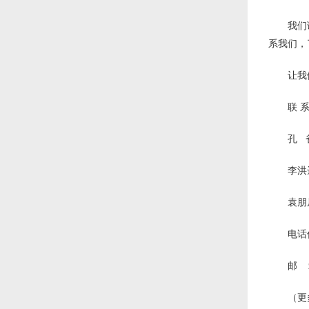
我们
系我们，
让我
联 
孔 雀
李洪达
袁朋居
电话传
邮 箱
（更