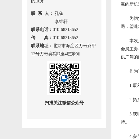
的服务
赢的新机
联 系 人：
孔雀
为切
李维轩
遇，塑造
联系电话：
010-68213652
传 真：
010-68213652
本次
联系地址：
北京市海淀区万寿路甲
会展主办
12号万寿宾馆D座4层东侧
供广阔的
作为
1.
2.
扫描关注微信公众号
3.
持。
4.