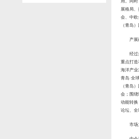
用。同时
展格局、
会、中欧
（青岛）
产展
经过
重点打造
海洋产业
青岛·全
（青岛）
会；围绕
动能转换
论坛、全
市场
由会