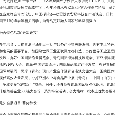
，为更好把握“一带一路”、《区域全面经济伙伴关系协定》(RCEP)、
提升城市能级拓展战略空间，今年还将承办RCEP经贸合作高层论坛，举
企业家峰会青岛论坛、中国(青岛)—欧盟投资贸易科技合作洽谈会、日
国际邮轮峰会等相关活动，为青岛更好融入国家战略赋能添力。
融合特色活动“走深走实”
多年培育，目前青岛已涌现出一批与13条产业链关联密切、具有本土特
和发展的重要平台。如围绕世界工业互联网之都打造，办好世界工业互联
发展，办好中国国际渔业博览会、青岛国际海洋科技展览会、东亚海洋博
球创投风投大会、青岛·中国财富论坛；围绕精品旅游产业发展，办好青岛
国际时装周、两岸（青岛）现代产业合作暨青台港澳文旅大会；围绕医养
现代高效农业发展，办好亚洲农业与食品产业展（青岛）、中国（山东）
，争取更多“双招双引”成果。另外，还将举办青岛国际标准化论坛、青
球独角兽企业500强大会等一系列特色活动，努力培树一批本土优势会展
龙头会展项目“蓄势待发”
展企业市场化运营的行业领先展会活动是青岛会展业的重要一极。今年将