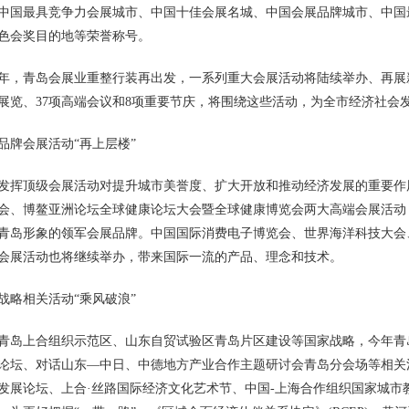
中国最具竞争力会展城市、中国十佳会展名城、中国会展品牌城市、中国
色会奖目的地等荣誉称号。
21年，青岛会展业重整行装再出发，一系列重大会展活动将陆续举办、再展
型展览、37项高端会议和8项重要节庆，将围绕这些活动，为全市经济社
品牌会展活动“再上层楼”
发挥顶级会展活动对提升城市美誉度、扩大开放和推动经济发展的重要作
会、博鳌亚洲论坛全球健康论坛大会暨全球健康博览会两大高端会展活动
青岛形象的领军会展品牌。中国国际消费电子博览会、世界海洋科技大会
会展活动也将继续举办，带来国际一流的产品、理念和技术。
战略相关活动“乘风破浪”
青岛上合组织示范区、山东自贸试验区青岛片区建设等国家战略，今年青
论坛、对话山东—中日、中德地方产业合作主题研讨会青岛分会场等相关
发展论坛、上合·丝路国际经济文化艺术节、中国-上海合作组织国家城