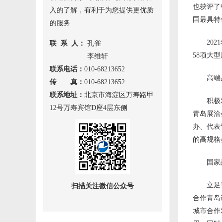
也获评了
入的了解，有利于为您提供更优质
国最具特
的服务
20
联 系 人：
孔雀
58项大
李维轩
联系电话：
010-68213652
高端
传 真：
010-68213652
联系地址：
北京市海淀区万寿路甲
积极
12号万寿宾馆D座4层东侧
青岛展洽
办、代表
的高规格
国家
立足
扫描关注微信公众号
合作青岛
城市合作