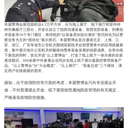
本届警博会展览面积达4.3万平方米，分为地上展厅、地下展厅和室外特
种车辆展厅三部分，并首次设立了指挥信通装备、智慧安防装备、刑事技
术装备等16个专门展区，将传统的“以装备类别划分展区”形式转化为以警
察业务为主的“模块化”展示形式。本届警博会首次邀请北京、上海、江
苏、浙江、广东等省市公安机关围绕高新技术在智慧警务中的应用搭建展
馆，集中展示地方公安机关积极推动警务装备发展的创新成果。在举办线
下展览的同时，首次开设“云上警博会”，打造了线上线下一体办展的全新
展览模式，600余家中外参展企业同步在线上线下展出最新的警用装备产
品。“云上警博会”分“大会概览”、“云上展厅”、“装备总览”三个模块，满
足用户在线观展的需求。
据知，出于疫情防控等方面的考虑，本届警博会只向专业观众开
放，不对普通观众开放。线下展馆按照属地防疫管理的有关规定，
严格落实疫情防控措施。